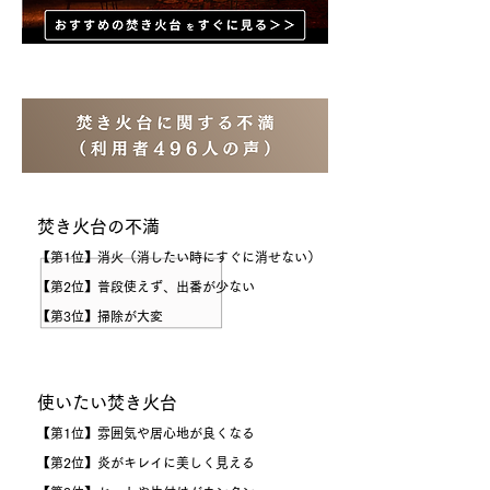
焚き火台の不
満
【第1位】​消火（消したい時にすぐに消せない）
【第2位】
普段使えず、出番が少ない
【第3位】
掃除​が大変
使いたい焚き火台
【第1位】
雰囲気や居心地が良くなる
【第2位】
炎がキレイに美しく見える