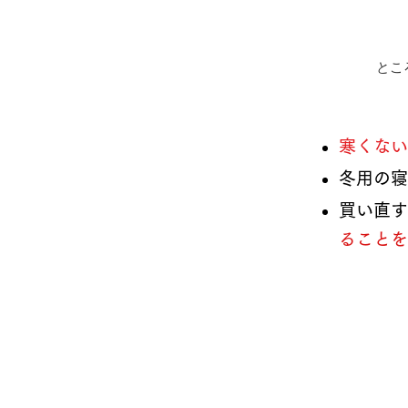
とこ
​​寒く
冬用の寝
買い直す
ることを