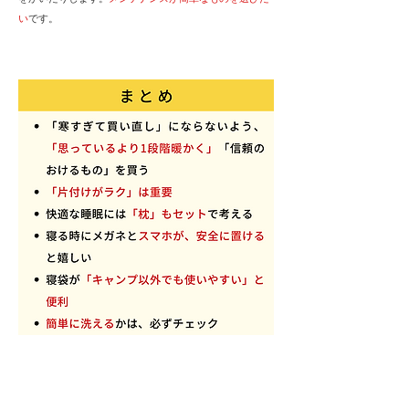
い
です。