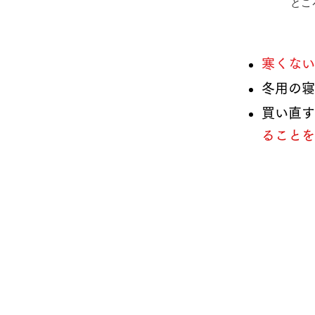
とこ
​​寒く
冬用の寝
買い直す
ることを