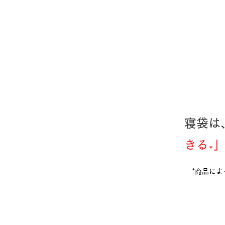
寝袋は
きる
＊
*商品に