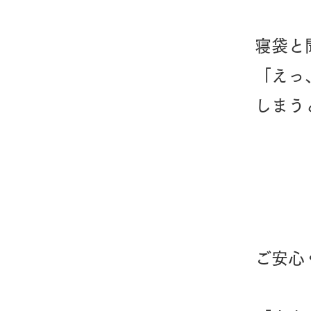
寝袋と
「えっ
しまう
​ご安