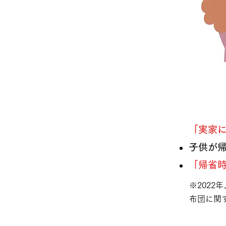
「実家に
子供が
「帰省
※2022
布団に関