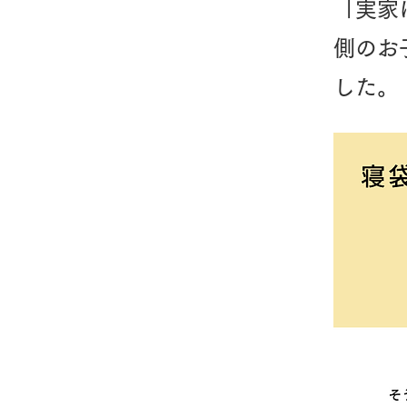
「実家
側のお
した。