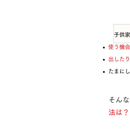
子供家
使う機
出した
たまに
そんな
法は？