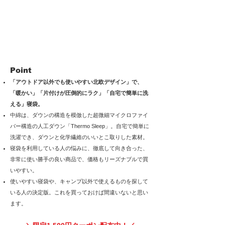
Point
「アウトドア以外でも使いやすい北欧デザイン」で、
「暖かい」「片付けが圧倒的にラク」「自宅で簡単に洗
える」寝袋。
中綿は、ダウンの構造を模倣した超微細マイクロファイ
バー構造の人工ダウン「Thermo Sleep」。自宅で簡単に
洗濯でき、ダウンと化学繊維のいいとこ取りした素材。
寝袋を利用している人の悩みに、徹底して向き合った、
非常に使い勝手の良い商品で、価格もリーズナブルで買
いやすい
。
使いやすい
寝袋や、キャンプ以外で使えるものを探して
いる人の決定版。これを買っておけば間違いないと思い
ます。