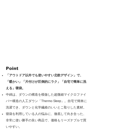
Point
「アウトドア以外でも使いやすい北欧デザイン」で、
「暖かい」「片付けが圧倒的にラク」「自宅で簡単に洗
える」寝袋。
中綿は、ダウンの構造を模倣した超微細マイクロファイ
バー構造の人工ダウン「Thermo Sleep」。自宅で簡単に
洗濯でき、ダウンと化学繊維のいいとこ取りした素材。
寝袋を利用している人の悩みに、徹底して向き合った、
非常に使い勝手の良い商品で、価格もリーズナブルで買
いやすい
。